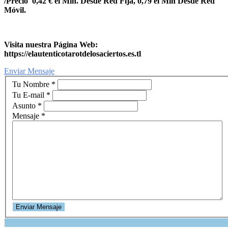
/Precio 0,42 € el Min. Desde Red Fija, 0,79 el Min Desde Red
Móvil.
Visita nuestra Página Web:
https://elautenticotarotdelosaciertos.es.tl
Enviar Mensaje
Tu Nombre
*
Tu E-mail
*
Asunto
*
Mensaje
*