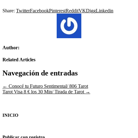
Share:
Twitter
Facebook
Pinterest
Reddit
VK
Digg
Linkedin
Author:
Related Articles
Navegación de entradas
← Conocé tu Futuro Sentimental/ 806 Tarot
Tarot Visa 8 € los 30 Min/ Tirada de Tarot →
INICIO
Publicar con registro