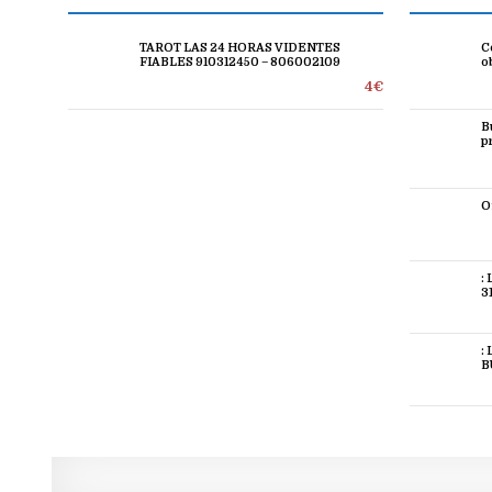
TAROT LAS 24 HORAS VIDENTES
C
FIABLES 910312450 – 806002109
o
4€
B
p
O
:
3
:
B