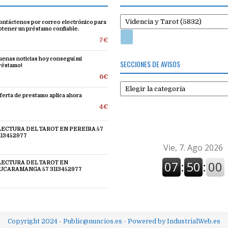
ontáctenos por correo electrónico para
btener un préstamo confiable.
7€
uenas noticias hoy conseguí mi
SECCIONES DE AVISOS
réstamo!
6€
Secciones
de
ferta de prestamo aplica ahora
avisos
4€
 LECTURA DEL TAROT EN PEREIRA 57
113452977
 LECTURA DEL TAROT EN
UCARAMANGA 57 3113452977
Copyright 2024 - Public@nuncios.es - Powered by IndustrialWeb.es