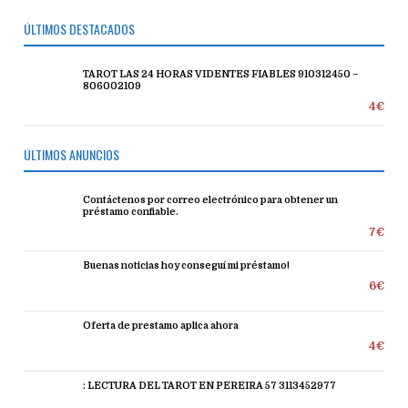
ÚLTIMOS DESTACADOS
TAROT LAS 24 HORAS VIDENTES FIABLES 910312450 –
806002109
4€
ÚLTIMOS ANUNCIOS
Contáctenos por correo electrónico para obtener un
préstamo confiable.
7€
Buenas noticias hoy conseguí mi préstamo!
6€
Oferta de prestamo aplica ahora
4€
: LECTURA DEL TAROT EN PEREIRA 57 3113452977