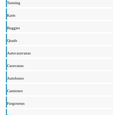
Tunning
Karts
Buggies
Quads
Autocaravanas
Caravanas
Autobuses
Camiones
Furgonetas