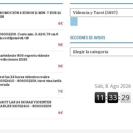
ROMOCIÓN 4 EUROS 15 MIN -7 EUR 25
IN
4€
06002109. Coste min. 0,42/0,79 cm €
SECCIONES DE AVISOS
n red fija/móvil.+18
9€
Secciones
de
larividente 806 experta vidente
redicciones 2026
avisos
9€
arot las 24 horas videntes reales
10312450 – 806002109, tarot visa tarifa
errada
7€
AROT LAS 24 HORAS VIDENTES
IABLES 910312450 – 806002109
4€