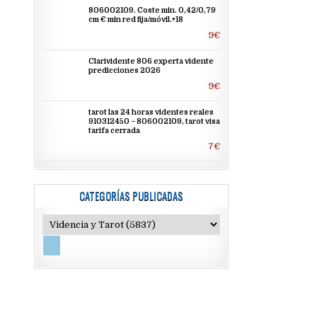
806002109. Coste min. 0,42/0,79
cm € min red fija/móvil.+18
9€
Clarividente 806 experta vidente
predicciones 2026
9€
tarot las 24 horas videntes reales
910312450 – 806002109, tarot visa
tarifa cerrada
7€
CATEGORÍAS PUBLICADAS