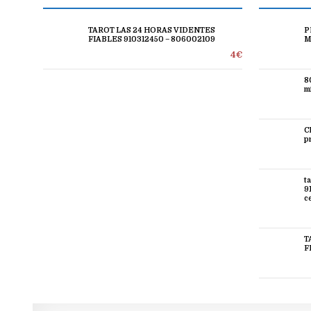
TAROT LAS 24 HORAS VIDENTES
P
FIABLES 910312450 – 806002109
M
4€
8
mi
C
p
t
9
c
T
F