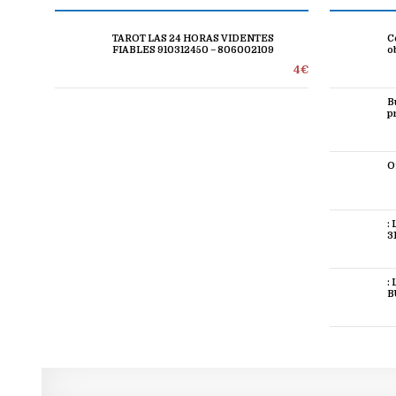
TAROT LAS 24 HORAS VIDENTES
C
FIABLES 910312450 – 806002109
o
4€
B
p
O
:
3
:
B