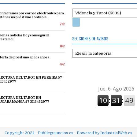
ontáctenos por correo electrónico para
btener un préstamo confiable.
7€
uenas noticias hoy conseguí mi
SECCIONES DE AVISOS
réstamo!
6€
Secciones
de
ferta de prestamo aplica ahora
avisos
4€
 LECTURA DEL TAROT EN PEREIRA 57
113452977
 LECTURA DEL TAROT EN
UCARAMANGA 57 3113452977
Copyright 2024 - Public@nuncios.es - Powered by IndustrialWeb.es