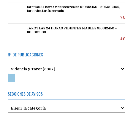
tarot las 24 horas videntes reales 910312450 – 806002109,
tarot visa tarifa cerrada
7€
TAROT LAS 24 HORAS VIDENTES FIABLES 910312450 –
806002109
4€
Nº DE PUBLICACIONES
SECCIONES DE AVISOS
Secciones
de
avisos