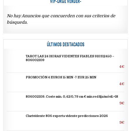
VIP-URGE VENDER-
No hay Anuncios que concuerden con sus criterios de
búsqueda.
ÚLTIMOS DESTACADOS
TAROT LAS 24 HORAS VIDENTES FIABLES 910312450 –
806002109
4€
PROMOCIÓN 4 EUROS 15 MIN -7 EUR 25 MIN
4€
806002109. Coste min. 0,42/0,79 cm € min red fija/móvil.+18
9€
Clarividente 806 experta vidente predicciones 2026
9€