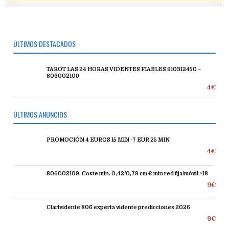
ÚLTIMOS DESTACADOS
TAROT LAS 24 HORAS VIDENTES FIABLES 910312450 –
806002109
4€
ÚLTIMOS ANUNCIOS
PROMOCIÓN 4 EUROS 15 MIN -7 EUR 25 MIN
4€
806002109. Coste min. 0,42/0,79 cm € min red fija/móvil.+18
9€
Clarividente 806 experta vidente predicciones 2026
9€