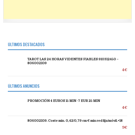
ÚLTIMOS DESTACADOS
TAROT LAS 24 HORAS VIDENTES FIABLES 910312450 –
806002109
4€
ÚLTIMOS ANUNCIOS
PROMOCIÓN 4 EUROS 15 MIN -7 EUR 25 MIN
4€
806002109. Coste min. 0,42/0,79 cm € min red fija/móvil.+18
9€