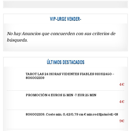
VIP-URGE VENDER-
No hay Anuncios que concuerden con sus criterios de
búsqueda.
ÚLTIMOS DESTACADOS
TAROT LAS 24 HORAS VIDENTES FIABLES 910312450 –
806002109
4€
PROMOCIÓN 4 EUROS 15 MIN -7 EUR 25 MIN
4€
806002109. Coste min. 0,42/0,79 cm € min red fija/móvil.+18
9€