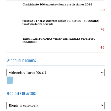
Clarividente 806 experta vidente predicciones 2026
9€
tarot las 24 horas videntes reales 910312450 – 806002109,
tarot visa tarifa cerrada
7€
TAROT LAS 24 HORAS VIDENTES FIABLES 910312450 –
806002109
4€
Nº DE PUBLICACIONES
SECCIONES DE AVISOS
Secciones
de