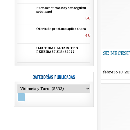
Buenas noticias hoy conseguí mi
préstamo!
6€
Oferta de prestamo aplica ahora
4€
: LECTURA DEL TAROT EN
PEREIRA 57 3113452977
SE NECESI
febrero 13, 2
CATEGORÍAS PUBLICADAS