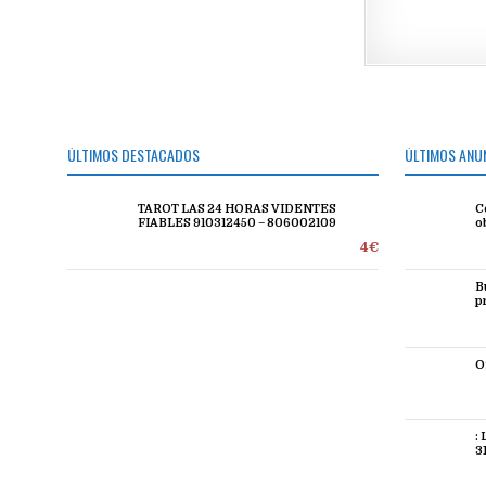
ÚLTIMOS DESTACADOS
ÚLTIMOS ANU
TAROT LAS 24 HORAS VIDENTES
C
FIABLES 910312450 – 806002109
o
4€
B
p
O
:
3