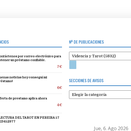
NCIOS
Nº DE PUBLICACIONES
ontáctenos por correo electrónico para
btener un préstamo confiable.
7€
uenas noticias hoy conseguí mi
SECCIONES DE AVISOS
réstamo!
6€
Secciones
de
ferta de prestamo aplica ahora
avisos
4€
 LECTURA DEL TAROT EN PEREIRA 57
113452977