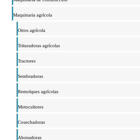
Maquinaria agrícola
Otros agrícola
Trituradoras agrícolas
Tractores
Sembradoras
Remolques agrícolas
Motocultores
Cosechadoras
Abonadoras