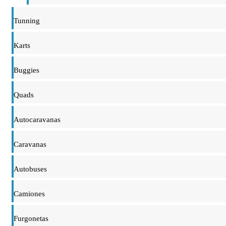
Tunning
Karts
Buggies
Quads
Autocaravanas
Caravanas
Autobuses
Camiones
Furgonetas