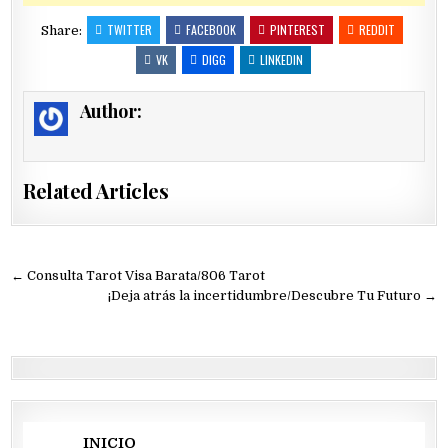
TWITTER
FACEBOOK
PINTEREST
REDDIT
Share:
VK
DIGG
LINKEDIN
Author:
Related Articles
Navegación
← Consulta Tarot Visa Barata/806 Tarot
de
¡Deja atrás la incertidumbre/Descubre Tu Futuro →
entradas
INICIO