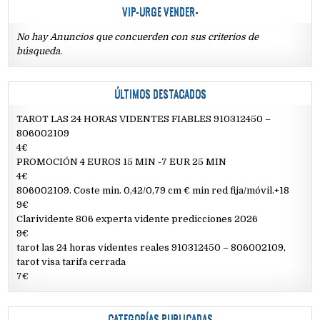
VIP-URGE VENDER-
No hay Anuncios que concuerden con sus criterios de
búsqueda.
ÚLTIMOS DESTACADOS
TAROT LAS 24 HORAS VIDENTES FIABLES 910312450 –
806002109
4€
PROMOCIÓN 4 EUROS 15 MIN -7 EUR 25 MIN
4€
806002109. Coste min. 0,42/0,79 cm € min red fija/móvil.+18
9€
Clarividente 806 experta vidente predicciones 2026
9€
tarot las 24 horas videntes reales 910312450 – 806002109,
tarot visa tarifa cerrada
7€
CATEGORÍAS PUBLICADAS