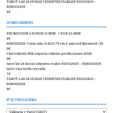
TAROT LAS 24 HORAS VIDENTES FIABLES 910312450 –
806002109
4€
ÚLTIMOS ANUNCIOS
PROMOCIÓN 4 EUROS 15 MIN -7 EUR 25 MIN
4€
806002109. Coste min. 0,42/0,79 cm € min red fija/móvil.+18
9€
Clarividente 806 experta vidente predicciones 2026
9€
tarot las 24 horas videntes reales 910312450 – 806002109,
tarot visa tarifa cerrada
7€
TAROT LAS 24 HORAS VIDENTES FIABLES 910312450 –
806002109
4€
Nº DE PUBLICACIONES