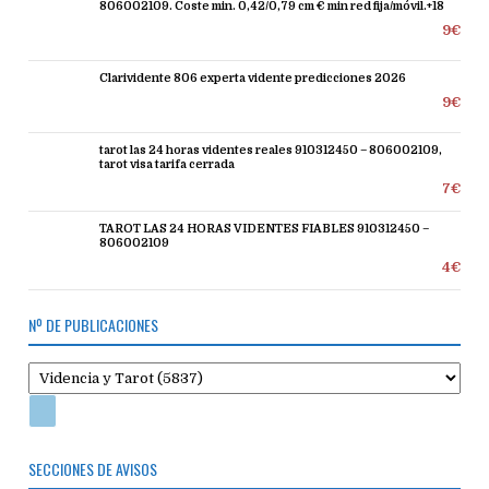
806002109. Coste min. 0,42/0,79 cm € min red fija/móvil.+18
9€
Clarividente 806 experta vidente predicciones 2026
9€
tarot las 24 horas videntes reales 910312450 – 806002109,
tarot visa tarifa cerrada
7€
TAROT LAS 24 HORAS VIDENTES FIABLES 910312450 –
806002109
4€
Nº DE PUBLICACIONES
SECCIONES DE AVISOS