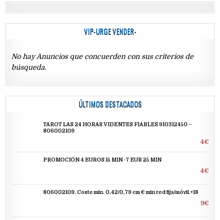
VIP-URGE VENDER-
No hay Anuncios que concuerden con sus criterios de
búsqueda.
ÚLTIMOS DESTACADOS
TAROT LAS 24 HORAS VIDENTES FIABLES 910312450 –
806002109
4€
PROMOCIÓN 4 EUROS 15 MIN -7 EUR 25 MIN
4€
806002109. Coste min. 0,42/0,79 cm € min red fija/móvil.+18
9€