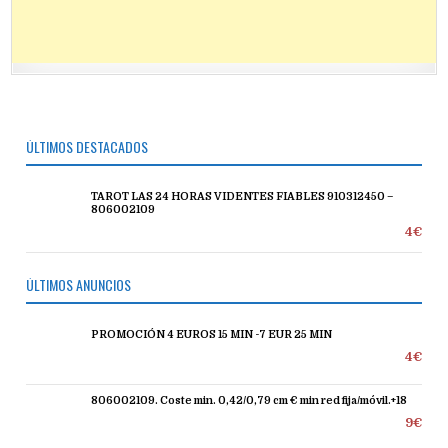
ÚLTIMOS DESTACADOS
TAROT LAS 24 HORAS VIDENTES FIABLES 910312450 –
806002109
4€
ÚLTIMOS ANUNCIOS
PROMOCIÓN 4 EUROS 15 MIN -7 EUR 25 MIN
4€
806002109. Coste min. 0,42/0,79 cm € min red fija/móvil.+18
9€