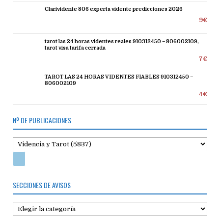
Clarividente 806 experta vidente predicciones 2026
9€
tarot las 24 horas videntes reales 910312450 – 806002109,
tarot visa tarifa cerrada
7€
TAROT LAS 24 HORAS VIDENTES FIABLES 910312450 –
806002109
4€
Nº DE PUBLICACIONES
SECCIONES DE AVISOS
Secciones
de