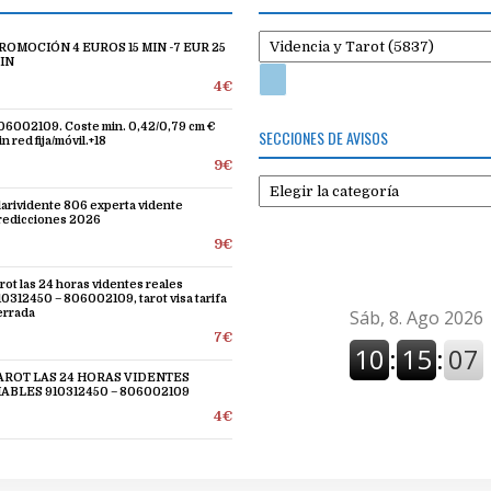
ROMOCIÓN 4 EUROS 15 MIN -7 EUR 25
IN
4€
06002109. Coste min. 0,42/0,79 cm €
SECCIONES DE AVISOS
n red fija/móvil.+18
9€
Secciones
de
larividente 806 experta vidente
redicciones 2026
avisos
9€
arot las 24 horas videntes reales
10312450 – 806002109, tarot visa tarifa
errada
7€
AROT LAS 24 HORAS VIDENTES
IABLES 910312450 – 806002109
4€