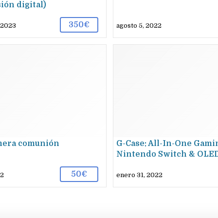
ión digital)
350€
 2023
agosto 5, 2022
mera comunión
G-Case: All-In-One Gami
Nintendo Switch & OLE
50€
22
enero 31, 2022