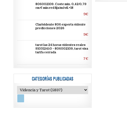
806002109. Coste min. 0,42/0,79
cm € min red fija/móvil.+18
9€
Clarividente 806 experta vidente
predicciones 2026
9€
tarot las 24 horas videntes reales
910312450 – 806002109, tarot visa
tarifa cerrada
7€
CATEGORÍAS PUBLICADAS