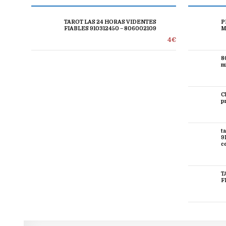
TAROT LAS 24 HORAS VIDENTES
P
FIABLES 910312450 – 806002109
M
4€
8
mi
C
p
t
9
c
T
F