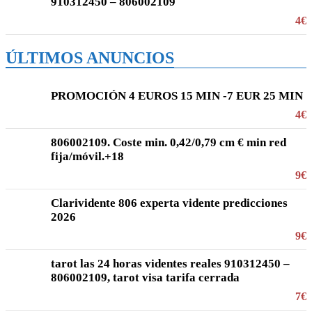
910312450 – 806002109
4€
ÚLTIMOS ANUNCIOS
PROMOCIÓN 4 EUROS 15 MIN -7 EUR 25 MIN
4€
806002109. Coste min. 0,42/0,79 cm € min red
fija/móvil.+18
9€
Clarividente 806 experta vidente predicciones
2026
9€
tarot las 24 horas videntes reales 910312450 –
806002109, tarot visa tarifa cerrada
7€