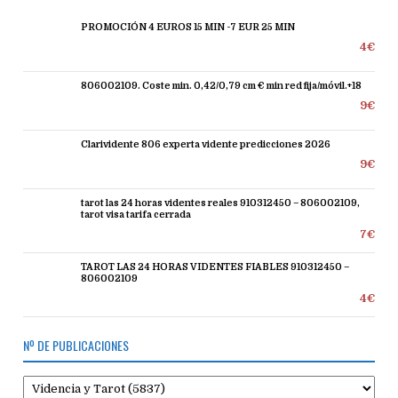
PROMOCIÓN 4 EUROS 15 MIN -7 EUR 25 MIN
4€
806002109. Coste min. 0,42/0,79 cm € min red fija/móvil.+18
9€
Clarividente 806 experta vidente predicciones 2026
9€
tarot las 24 horas videntes reales 910312450 – 806002109,
tarot visa tarifa cerrada
7€
TAROT LAS 24 HORAS VIDENTES FIABLES 910312450 –
806002109
4€
Nº DE PUBLICACIONES