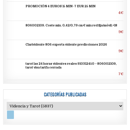
PROMOCIÓN 4 EUROS 15 MIN -7 EUR 25 MIN
4€
806002109. Coste min. 0,42/0,79 cm € min red fija/móvil.+18
9€
Clarividente 806 experta vidente predicciones 2026
9€
tarot las 24 horas videntes reales 910312450 – 806002109,
tarot visa tarifa cerrada
7€
CATEGORÍAS PUBLICADAS