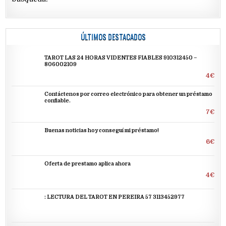
ÚLTIMOS DESTACADOS
TAROT LAS 24 HORAS VIDENTES FIABLES 910312450 –
806002109
4€
Contáctenos por correo electrónico para obtener un préstamo
confiable.
7€
Buenas noticias hoy conseguí mi préstamo!
6€
Oferta de prestamo aplica ahora
4€
: LECTURA DEL TAROT EN PEREIRA 57 3113452977