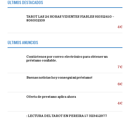
ÚLTIMOS DESTACADOS
TAROT LAS 24 HORAS VIDENTES FIABLES 910312450 –
806002109
4€
ÚLTIMOS ANUNCIOS
Contáctenos por correo electrónico para obtener un
préstamo confiable.
7€
Buenas noticias hoy conseguí mi préstamo!
6€
Oferta de prestamo aplica ahora
4€
: LECTURA DEL TAROT EN PEREIRA 57 3113452977