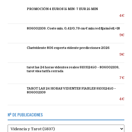
PROMOCIÓN 4 EUROS 15 MIN -7 EUR 25 MIN
4€
806002109. Coste min. 0,42/0,79 cm € min red fija/móvil.+18
9€
Clarividente 806 experta vidente predicciones 2026
9€
tarot las 24 horas videntes reales 910312450 – 806002109,
tarot visa tarifa cerrada
7€
TAROT LAS 24 HORAS VIDENTES FIABLES 910312450 –
806002109
4€
Nº DE PUBLICACIONES