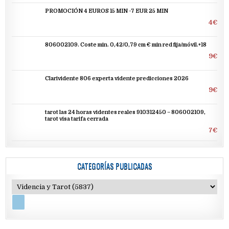
PROMOCIÓN 4 EUROS 15 MIN -7 EUR 25 MIN
4€
806002109. Coste min. 0,42/0,79 cm € min red fija/móvil.+18
9€
Clarividente 806 experta vidente predicciones 2026
9€
tarot las 24 horas videntes reales 910312450 – 806002109,
tarot visa tarifa cerrada
7€
CATEGORÍAS PUBLICADAS