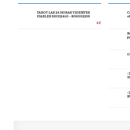
TAROT LAS 24 HORAS VIDENTES
C
FIABLES 910312450 – 806002109
o
4€
B
p
O
:
3
:
B