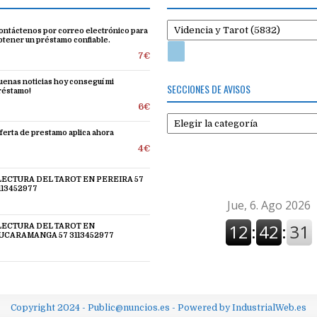
ontáctenos por correo electrónico para
btener un préstamo confiable.
7€
uenas noticias hoy conseguí mi
SECCIONES DE AVISOS
réstamo!
6€
Secciones
de
ferta de prestamo aplica ahora
avisos
4€
 LECTURA DEL TAROT EN PEREIRA 57
113452977
 LECTURA DEL TAROT EN
UCARAMANGA 57 3113452977
Copyright 2024 - Public@nuncios.es - Powered by IndustrialWeb.es