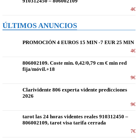
910312450 – 806002109
4€
ÚLTIMOS ANUNCIOS
PROMOCIÓN 4 EUROS 15 MIN -7 EUR 25 MIN
4€
806002109. Coste min. 0,42/0,79 cm € min red
fija/móvil.+18
9€
Clarividente 806 experta vidente predicciones
2026
9€
tarot las 24 horas videntes reales 910312450 –
806002109, tarot visa tarifa cerrada
7€