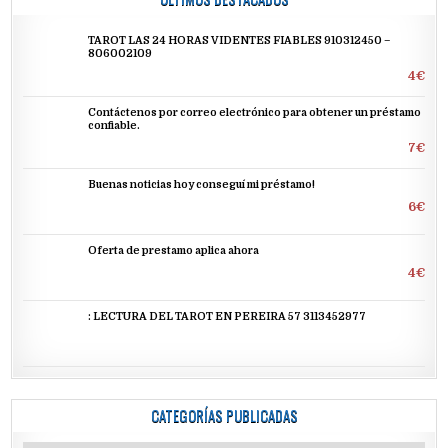
TAROT LAS 24 HORAS VIDENTES FIABLES 910312450 –
806002109
4€
Contáctenos por correo electrónico para obtener un préstamo
confiable.
7€
Buenas noticias hoy conseguí mi préstamo!
6€
Oferta de prestamo aplica ahora
4€
: LECTURA DEL TAROT EN PEREIRA 57 3113452977
CATEGORÍAS PUBLICADAS