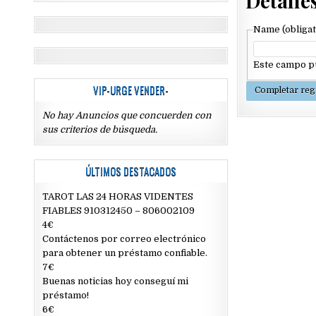
Detalles
Name
(obliga
Este campo pu
VIP-URGE VENDER-
No hay Anuncios que concuerden con
sus criterios de búsqueda.
ÚLTIMOS DESTACADOS
TAROT LAS 24 HORAS VIDENTES
FIABLES 910312450 – 806002109
4€
Contáctenos por correo electrónico
para obtener un préstamo confiable.
7€
Buenas noticias hoy conseguí mi
préstamo!
6€