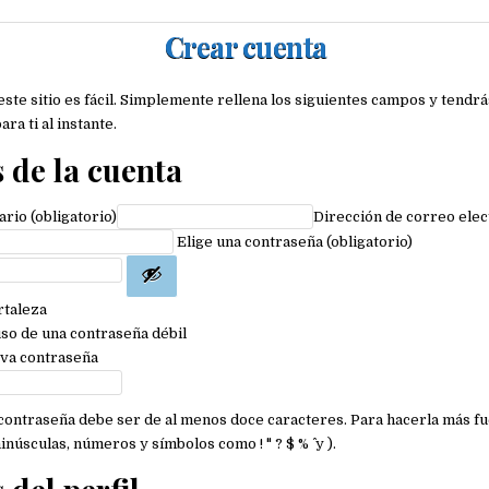
Crear cuenta
este sitio es fácil. Simplemente rellena los siguientes campos y tendr
ra ti al instante.
s de la cuenta
io (obligatorio)
Dirección de correo elec
Elige una contraseña (obligatorio)
rtaleza
so de una contraseña débil
eva contraseña
contraseña debe ser de al menos doce caracteres. Para hacerla más fu
núsculas, números y símbolos como ! " ? $ % ^ y ).