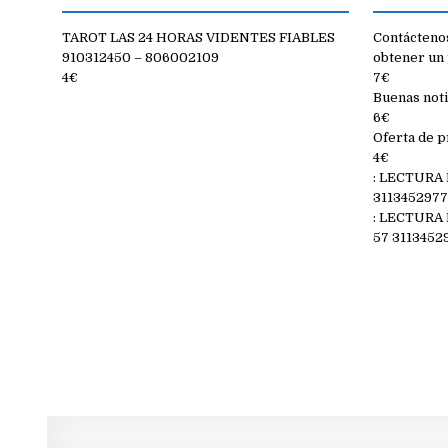
TAROT LAS 24 HORAS VIDENTES FIABLES
Contáctenos
910312450 – 806002109
obtener un 
4€
7€
Buenas noti
6€
Oferta de p
4€
: LECTURA
311345297
: LECTURA
57 3113452