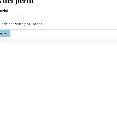
 del perfil
torio)
ede ser visto por:
Todos