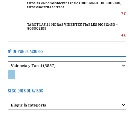
tarot las 24 horas videntes reales 910312450 – 806002109,
tarot visa tarifa cerrada
7€
TAROT LAS 24 HORAS VIDENTES FIABLES 910312450 –
806002109
4€
Nº DE PUBLICACIONES
SECCIONES DE AVISOS
Secciones
de
avisos