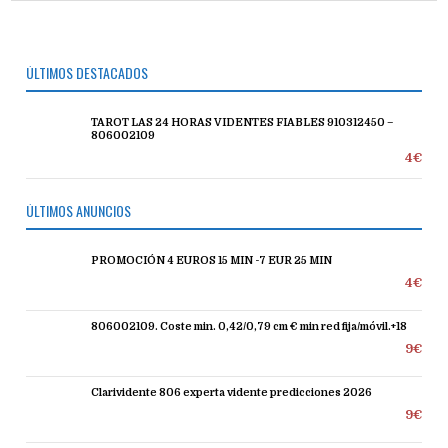
ÚLTIMOS DESTACADOS
TAROT LAS 24 HORAS VIDENTES FIABLES 910312450 –
806002109
4€
ÚLTIMOS ANUNCIOS
PROMOCIÓN 4 EUROS 15 MIN -7 EUR 25 MIN
4€
806002109. Coste min. 0,42/0,79 cm € min red fija/móvil.+18
9€
Clarividente 806 experta vidente predicciones 2026
9€