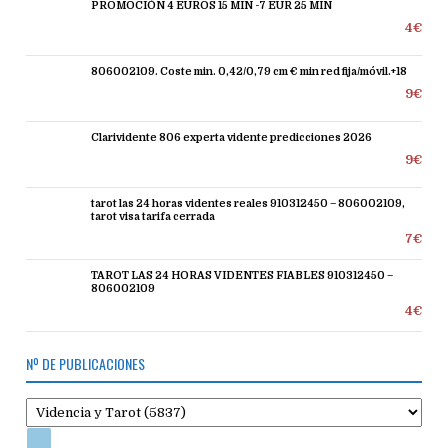
PROMOCIÓN 4 EUROS 15 MIN -7 EUR 25 MIN
4€
806002109. Coste min. 0,42/0,79 cm € min red fija/móvil.+18
9€
Clarividente 806 experta vidente predicciones 2026
9€
tarot las 24 horas videntes reales 910312450 – 806002109,
tarot visa tarifa cerrada
7€
TAROT LAS 24 HORAS VIDENTES FIABLES 910312450 –
806002109
4€
Nº DE PUBLICACIONES