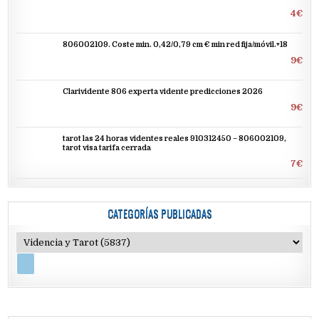
4€
806002109. Coste min. 0,42/0,79 cm € min red fija/móvil.+18
9€
Clarividente 806 experta vidente predicciones 2026
9€
tarot las 24 horas videntes reales 910312450 – 806002109,
tarot visa tarifa cerrada
7€
CATEGORÍAS PUBLICADAS