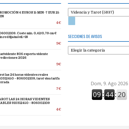
ROMOCIÓN 4 EUROS 15 MIN -7 EUR 25
IN
4€
06002109. Coste min. 0,42/0,79 cm €
SECCIONES DE AVISOS
n red fija/móvil.+18
9€
Secciones
de
larividente 806 experta vidente
redicciones 2026
avisos
9€
arot las 24 horas videntes reales
10312450 – 806002109, tarot visa tarifa
errada
7€
AROT LAS 24 HORAS VIDENTES
IABLES 910312450 – 806002109
4€