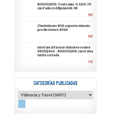
806002109. Coste min. 0,42/0,79
cm € min red fija/móvil.+18
9€
Clarividente 806 experta vidente
predicciones 2026
9€
tarot las 24 horas videntes reales
910312450 – 806002109, tarot visa
tarifa cerrada
7€
CATEGORÍAS PUBLICADAS