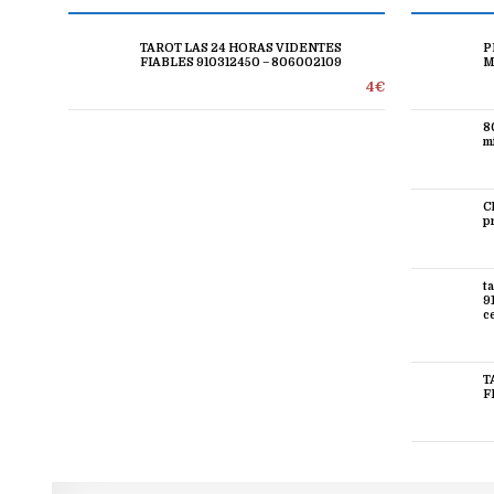
TAROT LAS 24 HORAS VIDENTES
P
FIABLES 910312450 – 806002109
M
4€
8
mi
C
p
t
9
c
T
F