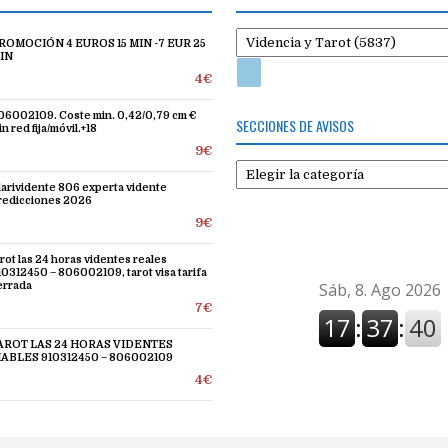
ROMOCIÓN 4 EUROS 15 MIN -7 EUR 25
IN
4€
06002109. Coste min. 0,42/0,79 cm €
SECCIONES DE AVISOS
n red fija/móvil.+18
9€
Secciones
de
larividente 806 experta vidente
redicciones 2026
avisos
9€
arot las 24 horas videntes reales
10312450 – 806002109, tarot visa tarifa
errada
7€
AROT LAS 24 HORAS VIDENTES
IABLES 910312450 – 806002109
4€