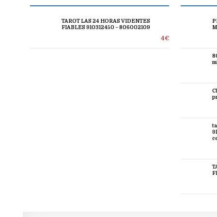
TAROT LAS 24 HORAS VIDENTES
P
FIABLES 910312450 – 806002109
M
4€
8
mi
C
p
t
9
c
T
F