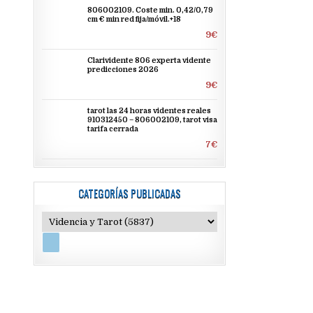
806002109. Coste min. 0,42/0,79
cm € min red fija/móvil.+18
9€
Clarividente 806 experta vidente
predicciones 2026
9€
tarot las 24 horas videntes reales
910312450 – 806002109, tarot visa
tarifa cerrada
7€
CATEGORÍAS PUBLICADAS