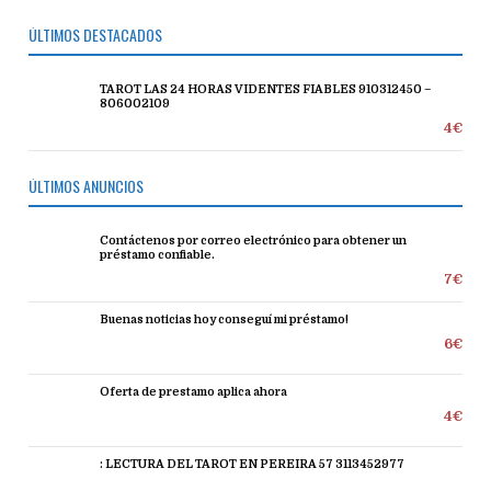
ÚLTIMOS DESTACADOS
TAROT LAS 24 HORAS VIDENTES FIABLES 910312450 –
806002109
4€
ÚLTIMOS ANUNCIOS
Contáctenos por correo electrónico para obtener un
préstamo confiable.
7€
Buenas noticias hoy conseguí mi préstamo!
6€
Oferta de prestamo aplica ahora
4€
: LECTURA DEL TAROT EN PEREIRA 57 3113452977