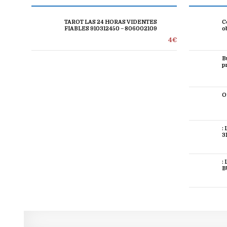
TAROT LAS 24 HORAS VIDENTES
C
FIABLES 910312450 – 806002109
o
4€
B
p
O
:
3
:
B