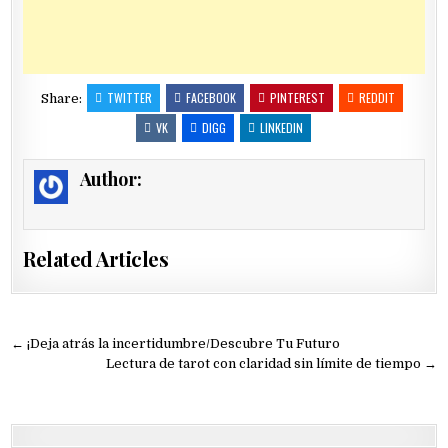
TWITTER
FACEBOOK
PINTEREST
REDDIT
Share:
VK
DIGG
LINKEDIN
Author:
Related Articles
Navegación
← ¡Deja atrás la incertidumbre/Descubre Tu Futuro
de
Lectura de tarot con claridad sin límite de tiempo →
entradas