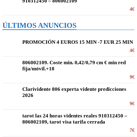
910312450 – 806002109
4€
ÚLTIMOS ANUNCIOS
PROMOCIÓN 4 EUROS 15 MIN -7 EUR 25 MIN
4€
806002109. Coste min. 0,42/0,79 cm € min red
fija/móvil.+18
9€
Clarividente 806 experta vidente predicciones
2026
9€
tarot las 24 horas videntes reales 910312450 –
806002109, tarot visa tarifa cerrada
7€