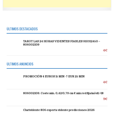
ÚLTIMOS DESTACADOS
TAROT LAS 24 HORAS VIDENTES FIABLES 910312450 –
806002109
4€
ÚLTIMOS ANUNCIOS
PROMOCIÓN 4 EUROS 15 MIN -7 EUR 25 MIN
4€
806002109. Coste min. 0,42/0,79 cm € min red fija/móvil.+18
9€
Clarividente 806 experta vidente predicciones 2026