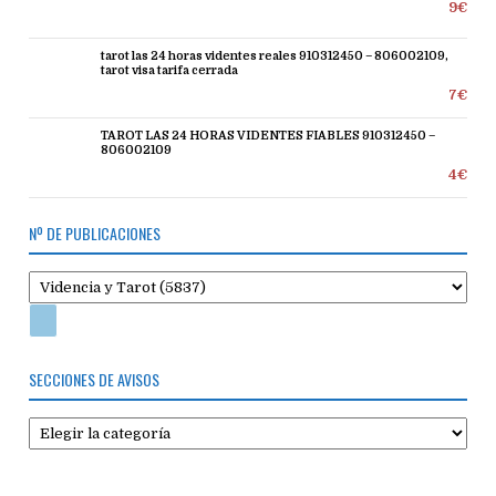
9€
tarot las 24 horas videntes reales 910312450 – 806002109,
tarot visa tarifa cerrada
7€
TAROT LAS 24 HORAS VIDENTES FIABLES 910312450 –
806002109
4€
Nº DE PUBLICACIONES
SECCIONES DE AVISOS
Secciones
de
avisos