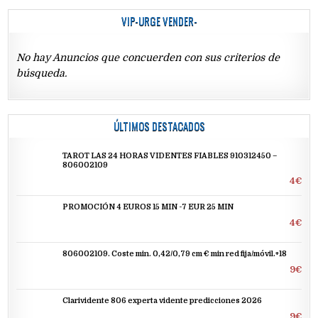
VIP-URGE VENDER-
No hay Anuncios que concuerden con sus criterios de
búsqueda.
ÚLTIMOS DESTACADOS
TAROT LAS 24 HORAS VIDENTES FIABLES 910312450 –
806002109
4€
PROMOCIÓN 4 EUROS 15 MIN -7 EUR 25 MIN
4€
806002109. Coste min. 0,42/0,79 cm € min red fija/móvil.+18
9€
Clarividente 806 experta vidente predicciones 2026
9€