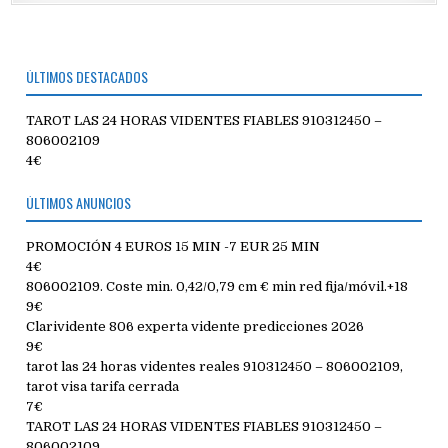
ÚLTIMOS DESTACADOS
TAROT LAS 24 HORAS VIDENTES FIABLES 910312450 –
806002109
4€
ÚLTIMOS ANUNCIOS
PROMOCIÓN 4 EUROS 15 MIN -7 EUR 25 MIN
4€
806002109. Coste min. 0,42/0,79 cm € min red fija/móvil.+18
9€
Clarividente 806 experta vidente predicciones 2026
9€
tarot las 24 horas videntes reales 910312450 – 806002109,
tarot visa tarifa cerrada
7€
TAROT LAS 24 HORAS VIDENTES FIABLES 910312450 –
806002109