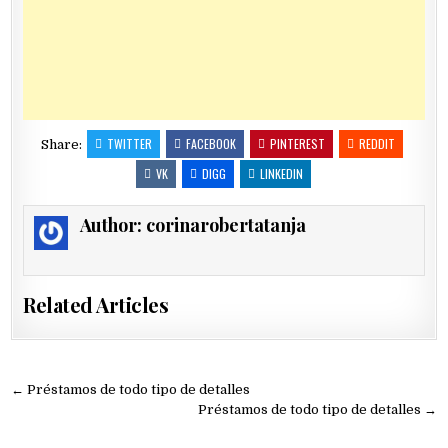
TWITTER
FACEBOOK
PINTEREST
REDDIT
Share:
VK
DIGG
LINKEDIN
Author:
corinarobertatanja
Related Articles
Navegación
← Préstamos de todo tipo de detalles
de
Préstamos de todo tipo de detalles →