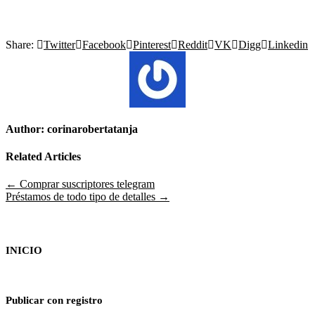
Share:
Twitter
Facebook
Pinterest
Reddit
VK
Digg
Linkedin
Author:
corinarobertatanja
Related Articles
Navegación
← Comprar suscriptores telegram
Préstamos de todo tipo de detalles →
de
entradas
INICIO
Publicar con registro