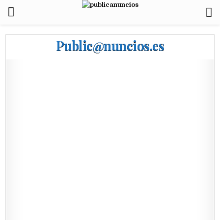
Public@nuncios.es
Motor
Vehiculos de ocasión, motos
usadas, todo terreno, furgonetas,
camiones, autobuses, caravanas,
remolques, tractores, recambios,
quads, karts,….