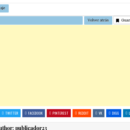
Gua
TWITTER
FACEBOOK
PINTEREST
REDDIT
VK
DIGG
uthor:
publicador23