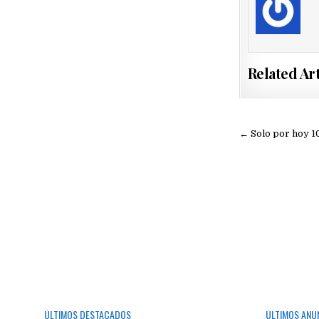
Related Art
Navegac
← Solo por hoy 1
de
entradas
ÚLTIMOS DESTACADOS
ÚLTIMOS ANU