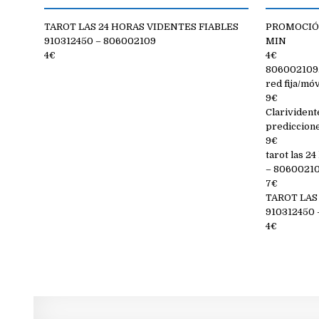
TAROT LAS 24 HORAS VIDENTES FIABLES
PROMOCIÓN
910312450 – 806002109
MIN
4€
4€
806002109. 
red fija/móv
9€
Clarivident
prediccion
9€
tarot las 2
– 806002109
7€
TAROT LAS
910312450 
4€