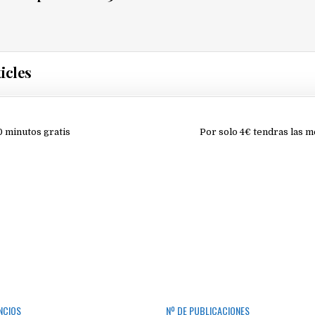
icles
ión
0 minutos gratis
Por solo 4€ tendras las 
NCIOS
Nº DE PUBLICACIONES