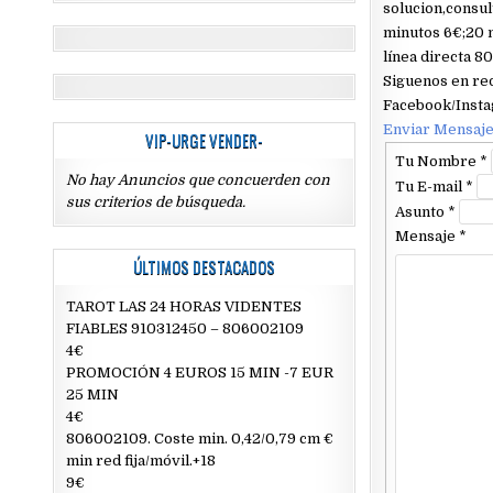
solucion,consul
minutos 6€;20 m
línea directa 8
Siguenos en re
Facebook/Inst
Enviar Mensaj
VIP-URGE VENDER-
Tu Nombre
*
No hay Anuncios que concuerden con
Tu E-mail
*
sus criterios de búsqueda.
Asunto
*
Mensaje
*
ÚLTIMOS DESTACADOS
TAROT LAS 24 HORAS VIDENTES
FIABLES 910312450 – 806002109
4€
PROMOCIÓN 4 EUROS 15 MIN -7 EUR
25 MIN
4€
806002109. Coste min. 0,42/0,79 cm €
min red fija/móvil.+18
9€