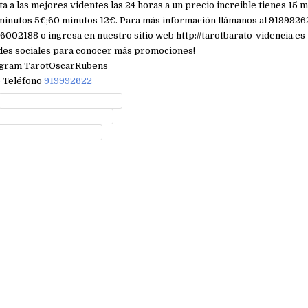
ta a las mejores videntes las 24 horas a un precio increible tienes 15 m
inutos 5€;60 minutos 12€. Para más información llámanos al 91999262
06002188 o ingresa en nuestro sitio web http://tarotbarato-videncia.es
des sociales para conocer más promociones!
agram TarotOscarRubens
e
Teléfono
919992622