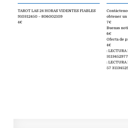
TAROT LAS 24 HORAS VIDENTES FIABLES
Contáctenos
910312450 – 806002109
obtener un 
4€
7€
Buenas noti
6€
Oferta de p
4€
: LECTURA
311345297
: LECTURA
57 3113452