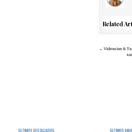
Related Art
Navegac
← Videncias & Ta
de
sa
entradas
ÚLTIMOS DESTACADOS
ÚLTIMOS ANU