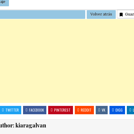
Gua
TWITTER
FACEBOOK
PINTEREST
REDDIT
VK
DIGG
uthor:
kiaragalvan