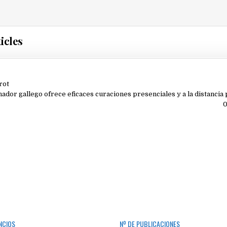
icles
ión
rot
nador gallego ofrece eficaces curaciones presenciales y a la distanci
0
NCIOS
Nº DE PUBLICACIONES