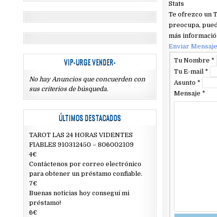
Stats
Te ofrezco un T
preocupa, pued
más informació
Enviar Mensaj
VIP-URGE VENDER-
Tu Nombre
*
Tu E-mail
*
No hay Anuncios que concuerden con
Asunto
*
sus criterios de búsqueda.
Mensaje
*
ÚLTIMOS DESTACADOS
TAROT LAS 24 HORAS VIDENTES
FIABLES 910312450 – 806002109
4€
Contáctenos por correo electrónico
para obtener un préstamo confiable.
7€
Buenas noticias hoy conseguí mi
préstamo!
6€