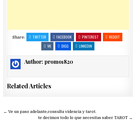
TWITTER
FACEBOOK
PINTEREST
REDDIT
Share:
VK
DIGG
LINKEDIN
Author:
promo1820
Related Articles
Navegación
← Ve un paso adelante,consulta videncia y tarot.
de
te decimos todo lo que necesitas saber TAROT →
entradas