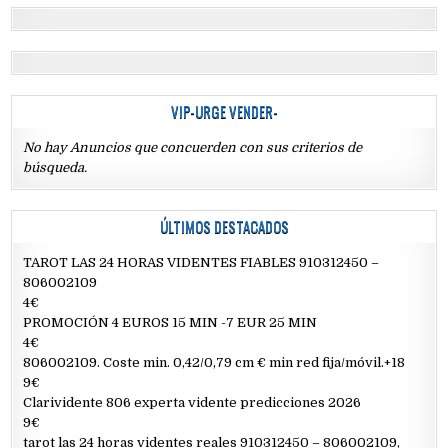
VIP-URGE VENDER-
No hay Anuncios que concuerden con sus criterios de
búsqueda.
ÚLTIMOS DESTACADOS
TAROT LAS 24 HORAS VIDENTES FIABLES 910312450 –
806002109
4€
PROMOCIÓN 4 EUROS 15 MIN -7 EUR 25 MIN
4€
806002109. Coste min. 0,42/0,79 cm € min red fija/móvil.+18
9€
Clarividente 806 experta vidente predicciones 2026
9€
tarot las 24 horas videntes reales 910312450 – 806002109,