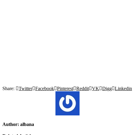
Share:
Twitter
Facebook
Pinterest
Reddit
VK
Digg
Linkedin
Author:
albana