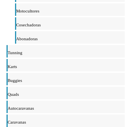
Motocultores
Cosechadoras
Abonadoras
Tunning
Karts
Buggies
Quads
Autocaravanas
Caravanas