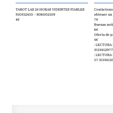
TAROT LAS 24 HORAS VIDENTES FIABLES
Contáctenos
910312450 – 806002109
obtener un 
4€
7€
Buenas noti
6€
Oferta de p
4€
: LECTURA
311345297
: LECTURA
57 3113452