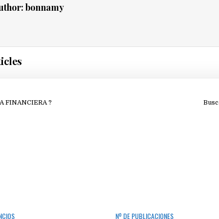
uthor:
bonnamy
icles
ión
A FINANCIERA ?
Busc
NCIOS
Nº DE PUBLICACIONES