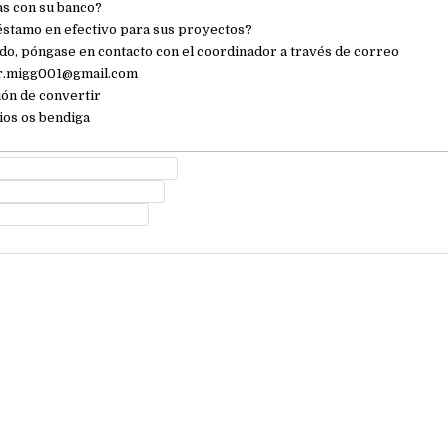
s con su banco?
éstamo en efectivo para sus proyectos?
ado, póngase en contacto con el coordinador a través de correo
ar.migg001@gmail.com
ión de convertir
ios os bendiga
e