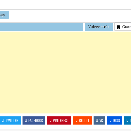
Gua
TWITTER
FACEBOOK
PINTEREST
REDDIT
VK
DIGG