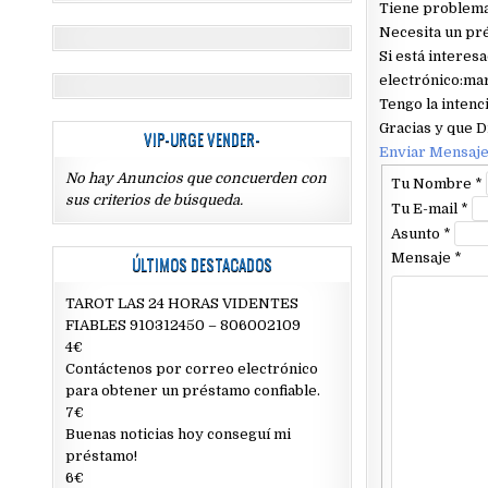
Tiene problema
Necesita un pr
Si está interes
electrónico:m
Tengo la intenc
Gracias y que D
VIP-URGE VENDER-
Enviar Mensaj
No hay Anuncios que concuerden con
Tu Nombre
*
sus criterios de búsqueda.
Tu E-mail
*
Asunto
*
Mensaje
*
ÚLTIMOS DESTACADOS
TAROT LAS 24 HORAS VIDENTES
FIABLES 910312450 – 806002109
4€
Contáctenos por correo electrónico
para obtener un préstamo confiable.
7€
Buenas noticias hoy conseguí mi
préstamo!
6€