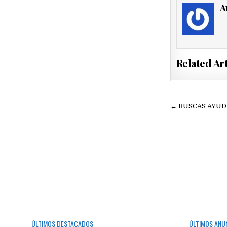
A
Related Art
Navegac
← BUSCAS AYUD
de
entradas
ÚLTIMOS DESTACADOS
ÚLTIMOS ANU