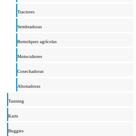
Tractores
Sembradoras
Remolques agrícolas
Motocultores
Cosechadoras
Abonadoras
Tunning
Karts
Buggies