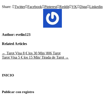
Share:
Twitter
Facebook
Pinterest
Reddit
VK
Digg
Linkedin
Author:
evelin123
Related Articles
Navegación
← Tarot Visa 8 € los 30 Min/ 806 Tarot
Tarot Visa 5 € los 15 Min/ Tirada de Tarot →
de
entradas
INICIO
Publicar con registro