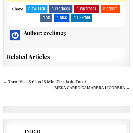
TWITTER
FACEBOOK
PINTEREST
REDDIT
Share:
VK
DIGG
LINKEDIN
Author:
evelin123
Related Articles
Navegación
← Tarot Visa 5 € los 15 Min/ Tirada de Tarot
de
MESA CARRO CAMARERA LICORERA →
entradas
INICIO