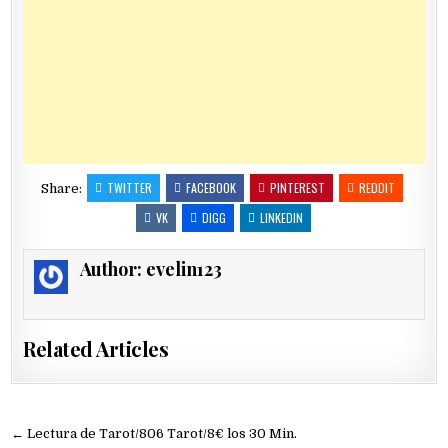
TWITTER
FACEBOOK
PINTEREST
REDDIT
Share:
VK
DIGG
LINKEDIN
Author:
evelin123
Related Articles
Navegación
← Lectura de Tarot/806 Tarot/8€ los 30 Min.