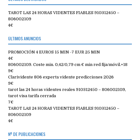
TAROT LAS 24 HORAS VIDENTES FIABLES 910312450 –
806002109
4€
ÚLTIMOS ANUNCIOS
PROMOCIÓN 4 EUROS 15 MIN -7 EUR 25 MIN
4€
806002109. Coste min. 0,42/0,79 cm € min red fija/móvil.+18
9€
Clarividente 806 experta vidente predicciones 2026
9€
tarot las 24 horas videntes reales 910312450 – 806002109,
tarot visa tarifa cerrada
7€
TAROT LAS 24 HORAS VIDENTES FIABLES 910312450 –
806002109
4€
Nº DE PUBLICACIONES