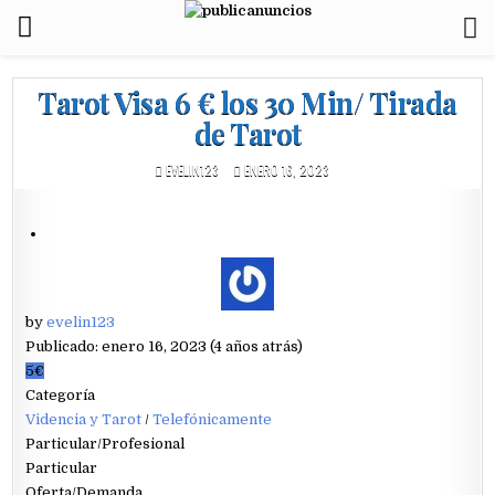
Tarot Visa 6 € los 30 Min/ Tirada
de Tarot
EVELIN123
ENERO 16, 2023
by
evelin123
Publicado: enero 16, 2023 (4 años atrás)
5€
Categoría
Videncia y Tarot
/
Telefónicamente
Particular/Profesional
Particular
Oferta/Demanda