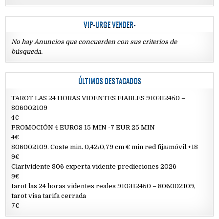
VIP-URGE VENDER-
No hay Anuncios que concuerden con sus criterios de
búsqueda.
ÚLTIMOS DESTACADOS
TAROT LAS 24 HORAS VIDENTES FIABLES 910312450 –
806002109
4€
PROMOCIÓN 4 EUROS 15 MIN -7 EUR 25 MIN
4€
806002109. Coste min. 0,42/0,79 cm € min red fija/móvil.+18
9€
Clarividente 806 experta vidente predicciones 2026
9€
tarot las 24 horas videntes reales 910312450 – 806002109,
tarot visa tarifa cerrada
7€