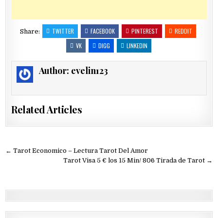
TWITTER
FACEBOOK
PINTEREST
REDDIT
Share:
VK
DIGG
LINKEDIN
Author:
evelin123
Related Articles
Navegación
← Tarot Economico – Lectura Tarot Del Amor
de
Tarot Visa 5 € los 15 Min/ 806 Tirada de Tarot →
entradas