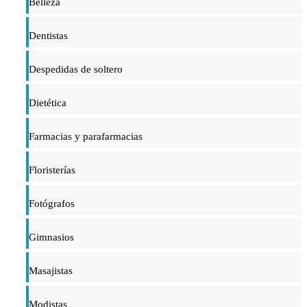
Belleza
Dentistas
Despedidas de soltero
Dietética
Farmacias y parafarmacias
Floristerías
Fotógrafos
Gimnasios
Masajistas
Modistas