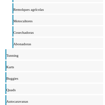
Remolques agrícolas
Motocultores
Cosechadoras
Abonadoras
Tunning
Karts
Buggies
Quads
Autocaravanas