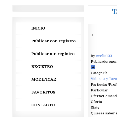
T
INICIO
Publicar con registro
Publicar sin registro
by
evelin123
Publicado: ener
REGISTRO
5€
Categoría
Videncia y Taro
MODIFICAR
Particular/Prof
Particular
FAVORITOS
Oferta/Demand
Oferta
CONTACTO
Stats
Quieres saber si