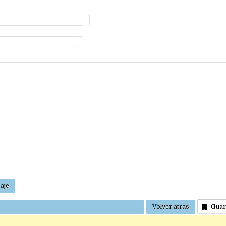
e
Gua