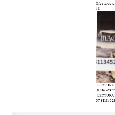
Oferta de p
4€
: LECTURA
311345297
: LECTURA
57 3113452