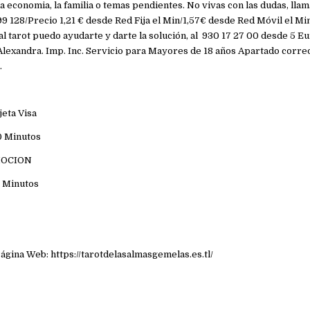
a economia, la familia o temas pendientes. No vivas con las dudas, lla
9 128/Precio 1,21 € desde Red Fija el Min/1,57€ desde Red Móvil el Min
al tarot puedo ayudarte y darte la solución, al 930 17 27 00 desde 5 Eu
lexandra. Imp. Inc. Servicio para Mayores de 18 años Apartado correos
.
jeta Visa
0 Minutos
MOCION
0 Minutos
Página Web: https://tarotdelasalmasgemelas.es.tl/