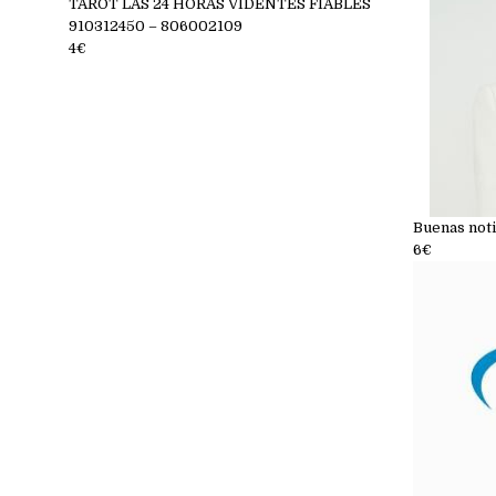
TAROT LAS 24 HORAS VIDENTES FIABLES
910312450 – 806002109
4€
Buenas noti
6€