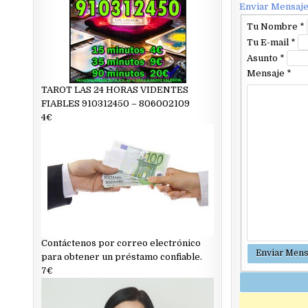
Enviar Mensaj
Tu Nombre
*
Tu E-mail
*
Asunto
*
Mensaje
*
TAROT LAS 24 HORAS VIDENTES
FIABLES 910312450 – 806002109
4€
Contáctenos por correo electrónico
para obtener un préstamo confiable.
7€