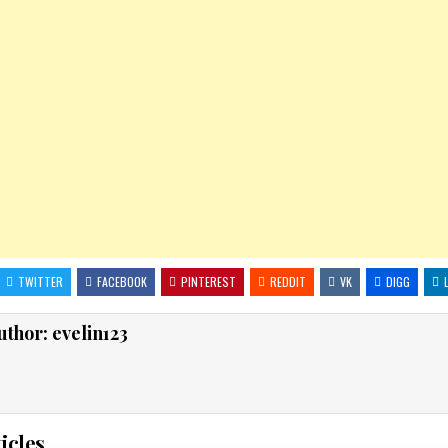
TWITTER
FACEBOOK
PINTEREST
REDDIT
VK
DIGG
uthor:
evelin123
icles