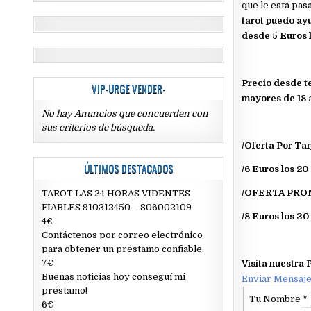
que le esta pas
tarot puedo ayu
desde 5 Euros l
Precio desde te
VIP-URGE VENDER-
mayores de 18 
No hay Anuncios que concuerden con
sus criterios de búsqueda.
/Oferta Por Tar
ÚLTIMOS DESTACADOS
/6 Euros los 20
/OFERTA PR
TAROT LAS 24 HORAS VIDENTES
FIABLES 910312450 – 806002109
/8 Euros los 30
4€
Contáctenos por correo electrónico
para obtener un préstamo confiable.
7€
Visita nuestra 
Buenas noticias hoy conseguí mi
Enviar Mensaj
préstamo!
Tu Nombre
*
6€