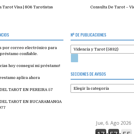
ión
 Tarot Visa | 806 Tarotistas
Consulta De Tarot – V
NCIOS
Nº DE PUBLICACIONES
 por correo electrónico para
préstamo confiable.
cias hoy conseguí mi préstamo!
SECCIONES DE AVISOS
restamo aplica ahora
Secciones
 DEL TAROT EN PEREIRA 57
de
7
avisos
 DEL TAROT EN BUCARAMANGA
977