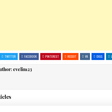
TWITTER
FACEBOOK
PINTEREST
REDDIT
VK
DIGG
uthor:
evelin123
icles