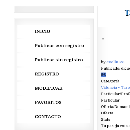
T
INICIO
Publicar con registro
Publicar sin registro
by
evelin123
Publicado: dici
REGISTRO
5€
Categoría
Videncia y Taro
MODIFICAR
Particular/Prof
Particular
FAVORITOS
Oferta/Demand
Oferta
CONTACTO
Stats
Tu pareja esta 