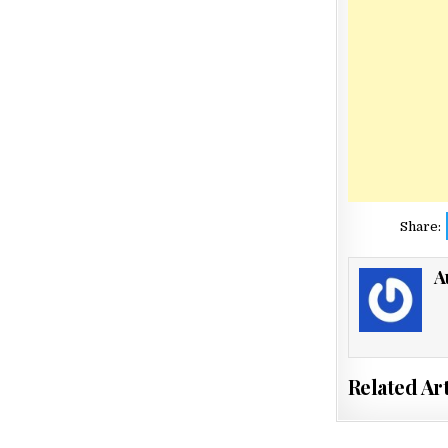
Share:
A
Related Art