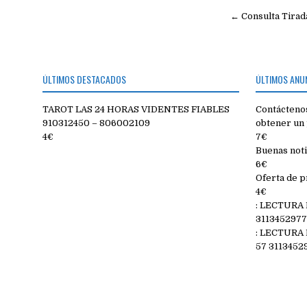
Navegac
← Consulta Tirada
de
entradas
ÚLTIMOS DESTACADOS
ÚLTIMOS ANU
TAROT LAS 24 HORAS VIDENTES FIABLES
Contáctenos
910312450 – 806002109
obtener un 
4€
7€
Buenas noti
6€
Oferta de p
4€
: LECTURA
311345297
: LECTURA
57 3113452