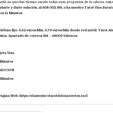
ando no pierdas tiempo sacate todas esas preguntas de la cabeza,
con 
darte y darte solución, al 806 002 168, o ha nuestro Tarot Visa Barata
os 15 Minutos.
léfono fijo: 0,42 euros/Min, 0,79 euros/Min desde red móvil. Tarot Al
años. Apartado de correos 164 – 46002 Valencia
jeta Visa
 Minutos
OMOCION
 Minutos
Página Web: https://elautenticotarotdelosaciertos.es.tl
e