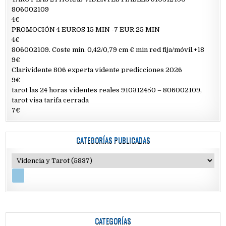
806002109
4€
PROMOCIÓN 4 EUROS 15 MIN -7 EUR 25 MIN
4€
806002109. Coste min. 0,42/0,79 cm € min red fija/móvil.+18
9€
Clarividente 806 experta vidente predicciones 2026
9€
tarot las 24 horas videntes reales 910312450 – 806002109,
tarot visa tarifa cerrada
7€
CATEGORÍAS PUBLICADAS
CATEGORÍAS