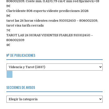
806002109. Coste min. 0,42/0,79 cm € min red fija/móvil.+18
9€
Clarividente 806 experta vidente predicciones 2026
9€
tarot las 24 horas videntes reales 910312450 – 806002109,
tarot visa tarifa cerrada
7€
TAROT LAS 24 HORAS VIDENTES FIABLES 910312450 –
806002109
4€
Nº DE PUBLICACIONES
SECCIONES DE AVISOS
Secciones
de
avisos