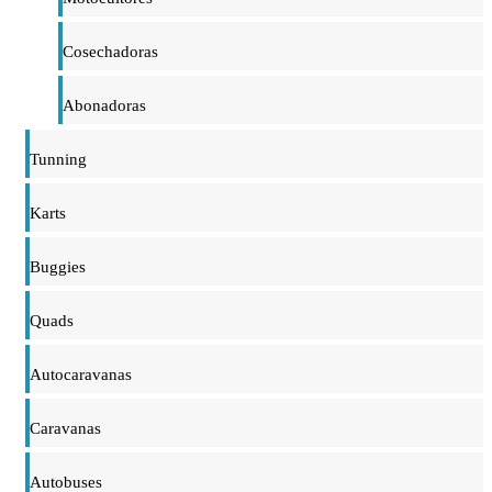
Cosechadoras
Abonadoras
Tunning
Karts
Buggies
Quads
Autocaravanas
Caravanas
Autobuses