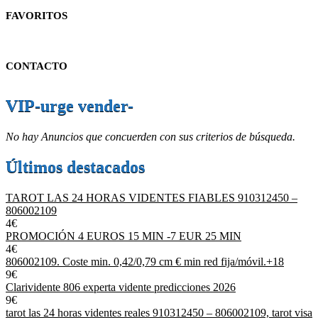
FAVORITOS
CONTACTO
VIP-urge vender-
No hay Anuncios que concuerden con sus criterios de búsqueda.
Últimos destacados
TAROT LAS 24 HORAS VIDENTES FIABLES 910312450 –
806002109
4€
PROMOCIÓN 4 EUROS 15 MIN -7 EUR 25 MIN
4€
806002109. Coste min. 0,42/0,79 cm € min red fija/móvil.+18
9€
Clarividente 806 experta vidente predicciones 2026
9€
tarot las 24 horas videntes reales 910312450 – 806002109, tarot visa