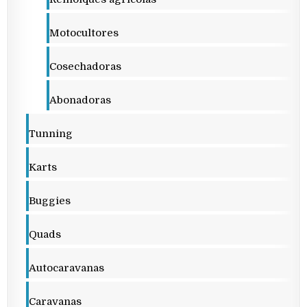
Motocultores
Cosechadoras
Abonadoras
Tunning
Karts
Buggies
Quads
Autocaravanas
Caravanas