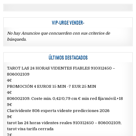
VIP-URGE VENDER-
No hay Anuncios que concuerden con sus criterios de
búsqueda.
ÚLTIMOS DESTACADOS
TAROT LAS 24 HORAS VIDENTES FIABLES 910312450 –
806002109
4€
PROMOCIÓN 4 EUROS 15 MIN -7 EUR 25 MIN
4€
806002109. Coste min. 0,42/0,79 cm € min red fija/móvil.+18
9€
Clarividente 806 experta vidente predicciones 2026
9€
tarot las 24 horas videntes reales 910312450 – 806002109,
tarot visa tarifa cerrada
7€